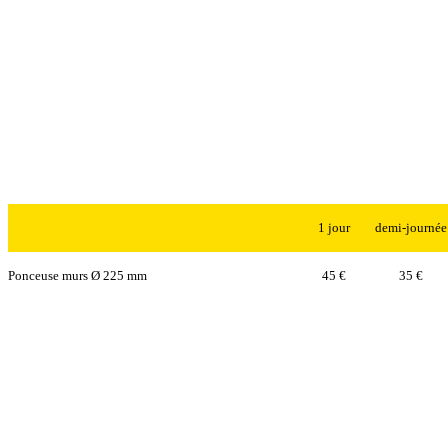
1 jour
demi-journée
Ponceuse murs Ø 225 mm
45 €
35 €