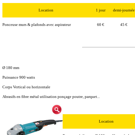
Location
1 jour
demi-journée
Ponceuse murs & plafonds
avec aspirateur
60 €
45 €
Ø 180 mm
Puissance 900 watts
Corps Vertical ou horizontale
Abrasifs en fibre métal utilisation ponçage poutre, parquet...
Location