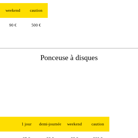
weekend
caution
90 €
500 €
Ponceuse à disques
1 jour
demi-journée
weekend
caution