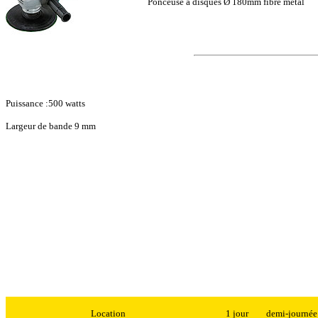
Ponceuse à disques Ø 180mm fibre métal
Puissance :500 watts
Largeur de bande 9 mm
Location
1 jour
demi-journée