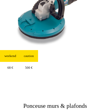
weekend
caution
68 €
500 €
Ponceuse murs & plafonds