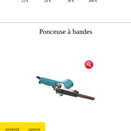
25 €
20 €
38 €
300 €
Ponceuse à bandes
weekend
caution