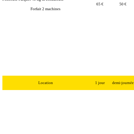
65 €
50 €
Forfait 2 machines
Location
1 jour
demi-journée